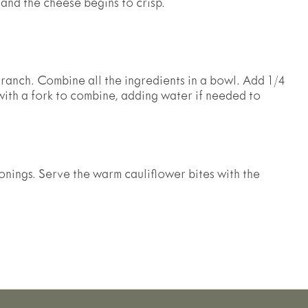
​‌​​‍‌‌​ ​ ‌​‌​​‍‌‌​ ​‍​ ​‍​ ​ ​ ​ ‌‍‌​‌‍‌​​ ​ ‌‍​‍‌‍‌​​ ​‍​ ‍‌‌‍‌‍‌‍‌‍​ ‌‌​‍‌‌​ ​‍​ ​‍​‍‌‌​ ‌‌‌​‌​​‍ ‍‌‍‍‌‌‍ ‍‌ ​ ‌ ‌​‌ ​‍‌ ‌‌‌‍​ ‌ ‌​‌‍‍‌‌‍ ‌‍ ‍‌ ​ ​‍ ‍‌‍‍‌‌‍ ‍‌ ​ ‌ ‌​‌ ​‍‌ ‌‌‌‍​ ‌ ‌​‌‍‍‌‌‍ ‌‍ ‍‌ ​ ​‍‌‌​ ‌‌‌​​‍​ ​ ​‍‌‌​ ‌‌‌​‌​​ ‌‍​‍‌‍​‌‌ ​ ‌‍‌‌‌‌‌‌‌ ​‍‌‍ ​​ ‌‌‍‍​‌ ‌​‌ ‌​‌ ​​‌ ​ ​‍‌‌​ ​ ‌​​‌​‍‌‌​ ​‍‌​‌‍​‍‌‌​ ​‍‌​‌‍‌‍ ‌‌‍ ​‌‍‌​​‍ ‌‌ ‌ ‌‍‌‌‌‍​‍‌ ​ ‌‍‍‌‌ ‌​‌‍‌‌​‍ ‌‌‍​ ‌‍ ‌‌ ​ ​‍ ‍‌ ‌‍‌‍‌‌‌ ​‍‌‍​ ‌‍‌‌‌‍ ​​‍ ‍‌‍​‌‌ ​​‌ ​​​‍‌‍‌‍‍‌‌‍‌​​ ‌​ ​‍‌‍‌​​ ‌‌​ ​ ‌‍‌‍​ ‌‌‌‍‌‍‌‍‌‍​‍ ‌​ ‌‌‌‍​ ​ ​​‌‍​‌​‍ ‌​ ‌​​ ‌ ‌‍​‍​ ‍‌​‍ ‌​ ‍​​ ‌ ‌‍‌‌​ ​​​‍ ‌‌‍‌‌​ ​ ​ ‌‍​ ​ ‌‍‌‍‌‍​ ​ ‌‍‌‍‌‌​ ​ ​ ​​​ ‌‌​ ​‍​‍‌‍‌ ‌​‌ ‍‌‌ ​​‌‍‌‌​ ‌‌ ​‍‌‍‌‌‌‍​ ‌‍‍‌‌ ​​‌‍‌‌​‍‌‍‌ ​​‌‍​‌‌ ‌​‌‍‍​​ ‌‌ ​​‌‍​‌‌‍‌ ‌‍‌‌‌‌​ ‌‍‌‌‌‍​ ‌ ‌​‌‍‍‌‌‍ ‌‍ ‍‌ ​ ​‍‌‌​ ‌‌‌​​‍‌‌ ‌‍‍ ‌‍‌‌‌ ‍‌​‍‌‌​ ​ ‌​‌​​‍‌‌​ ​ ‌​‌​​‍‌‌​ ​‍​ ​‍​ ​ ​ ​ ‌‍‌​‌‍‌​​ ​ ‌‍​‍‌‍‌​​ ​‍​ ‍‌‌‍‌‍‌‍‌‍​ ‌‌​‍‌‌​ ​‍​ ​‍​‍‌‌​ ‌‌‌​‌​​‍ ‍‌‍‍‌‌‍ ‍‌ ​ ‌ ‌​‌ ​‍‌ ‌‌‌‍​ ‌ ‌​‌‍‍‌‌‍ ‌‍ ‍‌ ​ ​‍ ‍‌‍‍‌‌‍ ‍‌ ​ ‌ ‌​‌ ​‍‌ ‌‌‌‍​ ‌ ‌​‌‍‍‌‌‍ ‌‍ ‍‌ ​ ​‍‌‌​ ‌‌‌​​‍​ ​ ​‍‌‌​ ‌‌‌​‌​​‍‌‍‌ ​​‌‍‌‌‌ ​‍‌ ​ ‌ ​​‌‍‌‌‌‍​ ‌ ‌​‌‍‍‌‌ ‌‍‌‍‌‌​ ‌‌ ​​‌ ‌‌‌‍​‍‌‍ ​‌‍‍‌‌ ​ ‌‍‍​‌‍‌‌‌‍‌​​‍​‍‌ ‌
ranch. Combine all the ingredients in a bowl. Add 1/4
ith a fork to combine, adding water if needed to
onings. Serve the warm cauliflower bites with the