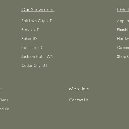
Our Showrooms
Offer
Salt Lake City, UT
Applia
Provo, UT
Plumbi
Boise, ID
Hardw
Ketchum, ID
Commer
Jackson Hole, WY
Shop O
Cedar City, UT
r
More Info
Chefs
Contact Us
edule