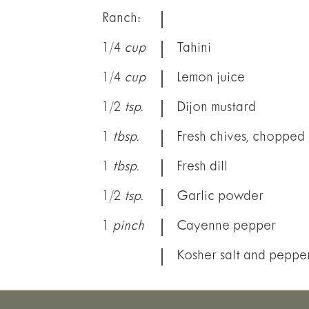
|
Ranch:
|
1/4
cup
Tahini
|
1/4
cup
Lemon juice
|
1/2
tsp.
Dijon mustard
|
1
tbsp.
Fresh chives, chopped
|
1
tbsp.
Fresh dill
|
1/2
tsp.
Garlic powder
|
1
pinch
Cayenne pepper
|
Kosher salt and peppe