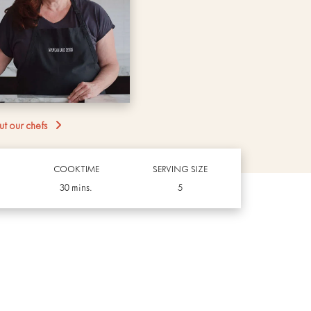
t our chefs
COOKTIME
SERVING SIZE
30 mins.
5