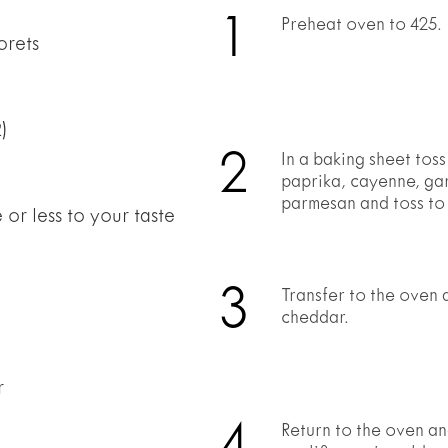
1
Preheat oven to 425.​​​​‌ ‍ ​‍​‍‌‍ ‌ ​‍‌‍‍‌‌‍‌ ‌‍‍‌‌‍ ‍​‍​‍​ ‍‍​‍​‍‌ ​ ‌‍​‌‌‍ ‍‌‍‍‌‌ ‌​‌ ‍‌​‍ ‍‌‍‍‌‌‍ ​‍​‍​‍ ​​‍​‍‌‍‍​‌ ​‍‌‍‌‌‌‍‌‍​‍​‍​ ‍‍​‍​‍‌‍‍​‌ ‌​‌ ‌​‌ ​​‌ ​ ​ ‍‍​‍ ​‍ ‌‍ ‌‌‍ ​‌‍‌​​‍ ‌‌ ‌ ‌‍‌‌‌‍​‍‌ ​ ‌‍‍‌‌ ‌​‌‍‌‌​‍ ‌‌‍​ ‌‍ ‌‌ ​ ​‍ ‍‌ ‌‍‌‍‌‌‌ ​‍‌‍​ ‌‍‌‌‌‍ ​​‍ ‍‌‍​‌‌ ​​‌ ​​​‍ ‌‍‍‌‌‍ ‍‌ ‌​‌‍‌‌‌‍ ‍‌ ‌​​‍ ‌‍‌‌‌‍‌​‌‍‍‌‌ ‌​​‍ ‌‍ ‌‌‍ ‌‍‌​‌‍‌‌​ ‌‌ ​​‌ ​‍‌‍‌‌‌ ​ ‌‍‌‌‌‍ ‍‌ ‌​‌‍​‌‌ ‌​‌‍‍‌‌‍ ‌‍ ‍​ ‍ ‌‍‍‌‌‍‌​​ ‌​ ​‍‌‍‌​​ ‌‌​ ​ ‌‍‌‍​ ‌‌‌‍‌‍‌‍‌‍​‍ ‌​ ‌‌‌‍​ ​ ​​‌‍​‌​‍ ‌​ ‌​​ ‌ ‌‍​‍​ ‍‌​‍ ‌​ ‍​​ ‌ ‌‍‌‌​ ​​​‍ ‌‌‍‌‌​ ​ ​ ‌‍​ ​ ‌‍‌‍‌‍​ ​ ‌‍‌‍‌‌​ ​ ​ ​​​ ‌‌​ ​‍​ ‍ ‌ ‌​‌ ‍‌‌ ​​‌‍‌‌​ ‌‌ ​‍‌‍‌‌‌‍​ ‌‍‍‌‌ ​​‌‍‌‌​ ‍ ‌ ​​‌‍​‌‌ ‌​‌‍‍​​ ‌‌ ​​‌‍​‌‌‍‌ ‌‍‌‌‌‌​ ‌‍‌‌‌‍​ ‌ ‌​‌‍‍‌‌‍ ‌‍ ‍‌ ​ ​‍‌‌​ ‌‌‌​​‍‌‌ ‌‍‍ ‌‍‌‌‌ ‍‌​‍‌‌​ ​ ‌​‌​​‍‌‌​ ​ ‌​‌​​‍‌‌​ ​‍​ ​‍​ ​ ​ ​ ‌‍‌​‌‍‌​​ ​ ‌‍​‍‌‍‌​​ ​‍​ ‍‌‌‍‌‍‌‍‌‍​ ‌‌​‍‌‌​ ​‍​ ​‍​‍‌‌​ ‌‌‌​‌​​‍ ‍‌‍‍‌‌‍ ‍‌ ​ ‌ ‌​‌ ​‍‌ ‌‌‌‍​ ‌ ‌​‌‍‍‌‌‍ ‌‍ ‍‌ ​ ​‍ ‍‌‍‍‌‌‍ ‍‌ ​ ‌ ‌​‌ ​‍‌ ‌‌‌‍​ ‌ ‌​‌‍‍‌‌‍ ‌‍ ‍‌ ​ ​‍‌‌​ ‌‌‌​​‍​ ​​​‍‌‌​ ‌‌‌​‌​​ ‌‍​‍‌‍​‌‌ ​ ‌‍‌‌‌‌‌‌‌ ​‍‌‍ ​​ ‌‌‍‍​‌ ‌​‌ ‌​‌ ​​‌ ​ ​‍‌‌​ ​ ‌​​‌​‍‌‌​ ​‍‌​‌‍​‍‌‌​ ​‍‌​‌‍‌‍ ‌‌‍ ​‌‍‌​​‍ ‌‌ ‌ ‌‍‌‌‌‍​‍‌ ​ ‌‍‍‌‌ ‌​‌‍‌‌​‍ ‌‌‍​ ‌‍ ‌‌ ​ ​‍ ‍‌ ‌‍‌‍‌‌‌ ​‍‌‍​ ‌‍‌‌‌‍ ​​‍ ‍‌‍​‌‌ ​​‌ ​​​‍‌‍‌‍‍‌‌‍‌​​ ‌​ ​‍‌‍‌​​ ‌‌​ ​ ‌‍‌‍​ ‌‌‌‍‌‍‌‍‌‍​‍ ‌​ ‌‌‌‍​ ​ ​​‌‍​‌​‍ ‌​ ‌​​ ‌ ‌‍​‍​ ‍‌​‍ ‌​ ‍​​ ‌ ‌‍‌‌​ ​​​‍ ‌‌‍‌‌​ ​ ​ ‌‍​ ​ ‌‍‌‍‌‍​ ​ ‌‍‌‍‌‌​ ​ ​ ​​​ ‌‌​ ​‍​‍‌‍‌ ‌​‌ ‍‌‌ ​​‌‍‌‌​ ‌‌ ​‍‌‍‌‌‌‍​ ‌‍‍‌‌ ​​‌‍‌‌​‍‌‍‌ ​​‌‍​‌‌ ‌​‌‍‍​​ ‌‌ ​​‌‍​‌‌‍‌ ‌‍‌‌‌‌​ ‌‍‌‌‌‍​ ‌ ‌​‌‍‍‌‌‍ ‌‍ ‍‌ ​ ​‍‌‌​ ‌‌‌​​‍‌‌ ‌‍‍ ‌‍‌‌‌ ‍‌​‍‌‌​ ​ ‌​‌​​‍‌‌​ ​ ‌​‌​​‍‌‌​ ​‍​ ​‍​ ​ ​ ​ ‌‍‌​‌‍‌​​ ​ ‌‍​‍‌‍‌​​ ​‍​ ‍‌‌‍‌‍‌‍‌‍​ ‌‌​‍‌‌​ ​‍​ ​‍​‍‌‌​ ‌‌‌​‌​​‍ ‍‌‍‍‌‌‍ ‍‌ ​ ‌ ‌​‌ ​‍‌ ‌‌‌‍​ ‌ ‌​‌‍‍‌‌‍ ‌‍ ‍‌ ​ ​‍ ‍‌‍‍‌‌‍ ‍‌ ​ ‌ ‌​‌ ​‍‌ ‌‌‌‍​ ‌ ‌​‌‍‍‌‌‍ ‌‍ ‍‌ ​ ​‍‌‌​ ‌‌‌​​‍​ ​​​‍‌‌​ ‌‌‌​‌​​‍‌‍‌ ​​‌‍‌‌‌ ​‍‌ ​ ‌ ​​‌‍‌‌‌‍​ ‌ ‌​‌‍‍‌‌ ‌‍‌‍‌‌​ ‌‌ ​​‌ ‌‌‌‍​‍‌‍ ​‌‍‍‌‌ ​ ‌‍‍​‌‍‌‌‌‍‌​​‍​‍‌ ‌
orets
2)
2
In a baking sheet toss
paprika, cayenne, gar
parmesan and toss to coat.​​​​‌ ‍ ​‍​‍‌‍ ‌ ​‍‌‍‍‌‌‍‌ ‌‍‍‌‌‍ ‍​‍​‍​ ‍‍​‍​‍‌ ​ ‌‍​‌‌‍ ‍‌‍‍‌‌ ‌​‌ ‍‌​‍ ‍‌‍‍‌‌‍ ​‍​‍​‍ ​​‍​‍‌‍‍​‌ ​‍‌‍‌‌‌‍‌‍​‍​‍​ ‍‍​‍​‍‌‍‍​‌ ‌​‌ ‌​‌ ​​‌ ​ ​ ‍‍​‍ ​‍ ‌‍ ‌‌‍ ​‌‍‌​​‍ ‌‌ ‌ ‌‍‌‌‌‍​‍‌ ​ ‌‍‍‌‌ ‌​‌‍‌‌​‍ ‌‌‍​ ‌‍ ‌‌ ​ ​‍ ‍‌ ‌‍‌‍‌‌‌ ​‍‌‍​ ‌‍‌‌‌‍ ​​‍ ‍‌‍​‌‌ ​​‌ ​​​‍ ‌‍‍‌‌‍ ‍‌ ‌​‌‍‌‌‌‍ ‍‌ ‌​​‍ ‌‍‌‌‌‍‌​‌‍‍‌‌ ‌​​‍ ‌‍ ‌‌‍ ‌‍‌​‌‍‌‌​ ‌‌ ​​‌ ​‍‌‍‌‌‌ ​ ‌‍‌‌‌‍ ‍‌ ‌​‌‍​‌‌ ‌​‌‍‍‌‌‍ ‌‍ ‍​ ‍ ‌‍‍‌‌‍‌​​ ‌​ ​‍‌‍‌​​ ‌‌​ ​ ‌‍‌‍​ ‌‌‌‍‌‍‌‍‌‍​‍ ‌​ ‌‌‌‍​ ​ ​​‌‍​‌​‍ ‌​ ‌​​ ‌ ‌‍​‍​ ‍‌​‍ ‌​ ‍​​ ‌ ‌‍‌‌​ ​​​‍ ‌‌‍‌‌​ ​ ​ ‌‍​ ​ ‌‍‌‍‌‍​ ​ ‌‍‌‍‌‌​ ​ ​ ​​​ ‌‌​ ​‍​ ‍ ‌ ‌​‌ ‍‌‌ ​​‌‍‌‌​ ‌‌ ​‍‌‍‌‌‌‍​ ‌‍‍‌‌ ​​‌‍‌‌​ ‍ ‌ ​​‌‍​‌‌ ‌​‌‍‍​​ ‌‌ ​​‌‍​‌‌‍‌ ‌‍‌‌‌‌​ ‌‍‌‌‌‍​ ‌ ‌​‌‍‍‌‌‍ ‌‍ ‍‌ ​ ​‍‌‌​ ‌‌‌​​‍‌‌ ‌‍‍ ‌‍‌‌‌ ‍‌​‍‌‌​ ​ ‌​‌​​‍‌‌​ ​ ‌​‌​​‍‌‌​ ​‍​ ​‍​ ​ ​ ​ ‌‍‌​‌‍‌​​ ​ ‌‍​‍‌‍‌​​ ​‍​ ‍‌‌‍‌‍‌‍‌‍​ ‌‌​‍‌‌​ ​‍​ ​‍​‍‌‌​ ‌‌‌​‌​​‍ ‍‌‍‍‌‌‍ ‍‌ ​ ‌ ‌​‌ ​‍‌ ‌‌‌‍​ ‌ ‌​‌‍‍‌‌‍ ‌‍ ‍‌ ​ ​‍ ‍‌‍‍‌‌‍ ‍‌ ​ ‌ ‌​‌ ​‍‌ ‌‌‌‍​ ‌ ‌​‌‍‍‌‌‍ ‌‍ ‍‌ ​ ​‍‌‌​ ‌‌‌​​‍​ ​‌​‍‌‌​ ‌‌‌​‌​​ ‌‍​‍‌‍​‌‌ ​ ‌‍‌‌‌‌‌‌‌ ​‍‌‍ ​​ ‌‌‍‍​‌ ‌​‌ ‌​‌ ​​‌ ​ ​‍‌‌​ ​ ‌​​‌​‍‌‌​ ​‍‌​‌‍​‍‌‌​ ​‍‌​‌‍‌‍ ‌‌‍ ​‌‍‌​​‍ ‌‌ ‌ ‌‍‌‌‌‍​‍‌ ​ ‌‍‍‌‌ ‌​‌‍‌‌​‍ ‌‌‍​ ‌‍ ‌‌ ​ ​‍ ‍‌ ‌‍‌‍‌‌‌ ​‍‌‍​ ‌‍‌‌‌‍ ​​‍ ‍‌‍​‌‌ ​​‌ ​​​‍‌‍‌‍‍‌‌‍‌​​ ‌​ ​‍‌‍‌​​ ‌‌​ ​ ‌‍‌‍​ ‌‌‌‍‌‍‌‍‌‍​‍ ‌​ ‌‌‌‍​ ​ ​​‌‍​‌​‍ ‌​ ‌​​ ‌ ‌‍​‍​ ‍‌​‍ ‌​ ‍​​ ‌ ‌‍‌‌​ ​​​‍ ‌‌‍‌‌​ ​ ​ ‌‍​ ​ ‌‍‌‍‌‍​ ​ ‌‍‌‍‌‌​ ​ ​ ​​​ ‌‌​ ​‍​‍‌‍‌ ‌​‌ ‍‌‌ ​​‌‍‌‌​ ‌‌ ​‍‌‍‌‌‌‍​ ‌‍‍‌‌ ​​‌‍‌‌​‍‌‍‌ ​​‌‍​‌‌ ‌​‌‍‍​​ ‌‌ ​​‌‍​‌‌‍‌ ‌‍‌‌‌‌​ ‌‍‌‌‌‍​ ‌ ‌​‌‍‍‌‌‍ ‌‍ ‍‌ ​ ​‍‌‌
or less to your taste
3
Transfer to the oven 
cheddar.​​​​‌ ‍ ​‍​‍‌‍ ‌ ​‍‌‍‍‌‌‍‌ ‌‍‍‌‌‍ ‍​‍​‍​ ‍‍​‍​‍‌ ​ ‌‍​‌‌‍ ‍‌‍‍‌‌ ‌​‌ ‍‌​‍ ‍‌‍‍‌‌‍ ​‍​‍​‍ ​​‍​‍‌‍‍​‌ ​‍‌‍‌‌‌‍‌‍​‍​‍​ ‍‍​‍​‍‌‍‍​‌ ‌​‌ ‌​‌ ​​‌ ​ ​ ‍‍​‍ ​‍ ‌‍ ‌‌‍ ​‌‍‌​​‍ ‌‌ ‌ ‌‍‌‌‌‍​‍‌ ​ ‌‍‍‌‌ ‌​‌‍‌‌​‍ ‌‌‍​ ‌‍ ‌‌ ​ ​‍ ‍‌ ‌‍‌‍‌‌‌ ​‍‌‍​ ‌‍‌‌‌‍ ​​‍ ‍‌‍​‌‌ ​​‌ ​​​‍ ‌‍‍‌‌‍ ‍‌ ‌​‌‍‌‌‌‍ ‍‌ ‌​​‍ ‌‍‌‌‌‍‌​‌‍‍‌‌ ‌​​‍ ‌‍ ‌‌‍ ‌‍‌​‌‍‌‌​ ‌‌ ​​‌ ​‍‌‍‌‌‌ ​ ‌‍‌‌‌‍ ‍‌ ‌​‌‍​‌‌ ‌​‌‍‍‌‌‍ ‌‍ ‍​ ‍ ‌‍‍‌‌‍‌​​ ‌​ ​‍‌‍‌​​ ‌‌​ ​ ‌‍‌‍​ ‌‌‌‍‌‍‌‍‌‍​‍ ‌​ ‌‌‌‍​ ​ ​​‌‍​‌​‍ ‌​ ‌​​ ‌ ‌‍​‍​ ‍‌​‍ ‌​ ‍​​ ‌ ‌‍‌‌​ ​​​‍ ‌‌‍‌‌​ ​ ​ ‌‍​ ​ ‌‍‌‍‌‍​ ​ ‌‍‌‍‌‌​ ​ ​ ​​​ ‌‌​ ​‍​ ‍ ‌ ‌​‌ ‍‌‌ ​​‌‍‌‌​ ‌‌ ​‍‌‍‌‌‌‍​ ‌‍‍‌‌ ​​‌‍‌‌​ ‍ ‌ ​​‌‍​‌‌ ‌​‌‍‍​​ ‌‌ ​​‌‍​‌‌‍‌ ‌‍‌‌‌‌​ ‌‍‌‌‌‍​ ‌ ‌​‌‍‍‌‌‍ ‌‍ ‍‌ ​ ​‍‌‌​ ‌‌‌​​‍‌‌ ‌‍‍ ‌‍‌‌‌ ‍‌​‍‌‌​ ​ ‌​‌​​‍‌‌​ ​ ‌​‌​​‍‌‌​ ​‍​ ​‍​ ​ ​ ​ ‌‍‌​‌‍‌​​ ​ ‌‍​‍‌‍‌​​ ​‍​ ‍‌‌‍‌‍‌‍‌‍​ ‌‌​‍‌‌​ ​‍​ ​‍​‍‌‌​ ‌‌‌​‌​​‍ ‍‌‍‍‌‌‍ ‍‌ ​ ‌ ‌​‌ ​‍‌ ‌‌‌‍​ ‌ ‌​‌‍‍‌‌‍ ‌‍ ‍‌ ​ ​‍ ‍‌‍‍‌‌‍ ‍‌ ​ ‌ ‌​‌ ​‍‌ ‌‌‌‍​ ‌ ‌​‌‍‍‌‌‍ ‌‍ ‍‌ ​ ​‍‌‌​ ‌‌‌​​‍​ ​‍​‍‌‌​ ‌‌‌​‌​​ ‌‍​‍‌‍​‌‌ ​ ‌‍‌‌‌‌‌‌‌ ​‍‌‍ ​​ ‌‌‍‍​‌ ‌​‌ ‌​‌ ​​‌ ​ ​‍‌‌​ ​ ‌​​‌​‍‌‌​ ​‍‌​‌‍​‍‌‌​ ​‍‌​‌‍‌‍ ‌‌‍ ​‌‍‌​​‍ ‌‌ ‌ ‌‍‌‌‌‍​‍‌ ​ ‌‍‍‌‌ ‌​‌‍‌‌​‍ ‌‌‍​ ‌‍ ‌‌ ​ ​‍ ‍‌ ‌‍‌‍‌‌‌ ​‍‌‍​ ‌‍‌‌‌‍ ​​‍ ‍‌‍​‌‌ ​​‌ ​​​‍‌‍‌‍‍‌‌‍‌​​ ‌​ ​‍‌‍‌​​ ‌‌​ ​ ‌‍‌‍​ ‌‌‌‍‌‍‌‍‌‍​‍ ‌​ ‌‌‌‍​ ​ ​​‌‍​‌​‍ ‌​ ‌​​ ‌ ‌‍​‍​ ‍‌​‍ ‌​ ‍​​ ‌ ‌‍‌‌​ ​​​‍ ‌‌‍‌‌​ ​ ​ ‌‍​ ​ ‌‍‌‍‌‍​ ​ ‌‍‌‍‌‌​ ​ ​ ​​​ ‌‌​ ​‍​‍‌‍‌ ‌​‌ ‍‌‌ ​​‌‍‌‌​ ‌‌ ​‍‌‍‌‌‌‍​ ‌‍‍‌‌ ​​‌‍‌‌​‍‌‍‌ ​​‌‍​‌‌ ‌​‌‍‍​​ ‌‌ ​​‌‍​‌‌‍‌ ‌‍‌‌‌‌​ ‌‍‌‌‌‍​ ‌ ‌​‌‍‍‌‌‍ ‌‍ ‍‌ ​ ​‍‌‌​ ‌‌‌​​‍‌‌ ‌‍‍ ‌‍‌‌‌ ‍‌​‍‌‌​ ​ ‌​‌​​‍‌‌​ ​ ‌​‌​​‍‌‌​ ​‍​ ​‍​ ​ ​ ​ ‌‍‌​‌‍‌​​ ​ ‌‍​‍‌‍‌​​ ​‍​ ‍‌‌‍‌‍‌‍‌‍​ ‌‌​‍‌‌​ ​‍​ ​‍​‍‌‌​ ‌‌‌​‌​​‍ ‍‌‍‍‌‌‍ ‍‌ ​ ‌ ‌​‌ ​‍‌ ‌‌‌‍​ ‌ ‌​‌‍‍‌‌‍ ‌‍ ‍‌ ​ ​‍ ‍‌‍‍‌‌‍ ‍‌ ​ ‌ ‌​‌ ​‍‌ ‌‌‌‍​ ‌ ‌​‌‍‍‌‌‍ ‌‍ ‍‌ ​ ​‍‌‌​ ‌‌‌​​‍​ ​‍​‍‌‌​ ‌‌‌​‌​​‍‌‍‌ ​​‌‍‌‌‌ ​‍‌ ​ ‌ ​​‌‍‌‌‌‍​ ‌ ‌​‌‍‍‌‌ ‌‍‌‍‌‌​ ‌‌ ​​‌ ‌‌‌‍​‍‌‍ ​‌‍‍‌‌ ​ ‌‍‍​‌‍‌‌‌‍‌​​‍​‍‌ ‌
r
Return to the oven an