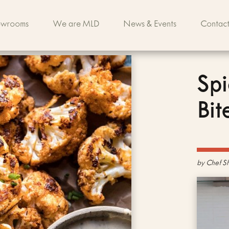
owrooms
We are MLD
News & Events
Contact
Spi
Bit
by
Chef Sh