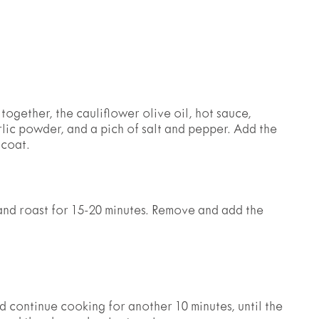
 together, the cauliflower olive oil, hot sauce,
lic powder, and a pich of salt and pepper. Add the
​ ‌‌‌​​‍‌‌ ‌‍‍ ‌‍‌‌‌ ‍‌​‍‌‌​ ​ ‌​‌​​‍‌‌​ ​ ‌​‌​​‍‌‌​ ​‍​ ​‍​ ​ ​ ​ ‌‍‌​‌‍‌​​ ​ ‌‍​‍‌‍‌​​ ​‍​ ‍‌‌‍‌‍‌‍‌‍​ ‌‌​‍‌‌​ ​‍​ ​‍​‍‌‌​ ‌‌‌​‌​​‍ ‍‌‍‍‌‌‍ ‍‌ ​ ‌ ‌​‌ ​‍‌ ‌‌‌‍​ ‌ ‌​‌‍‍‌‌‍ ‌‍ ‍‌ ​ ​‍ ‍‌‍‍‌‌‍ ‍‌ ​ ‌ ‌​‌ ​‍‌ ‌‌‌‍​ ‌ ‌​‌‍‍‌‌‍ ‌‍ ‍‌ ​ ​‍‌‌​ ‌‌‌​​‍​ ​‌​‍‌‌​ ‌‌‌​‌​​‍‌‍‌ ​​‌‍‌‌‌ ​‍‌ ​ ‌ ​​‌‍‌‌‌‍​ ‌ ‌​‌‍‍‌‌ ‌‍‌‍‌‌​ ‌‌ ​​‌ ‌‌‌‍​‍‌‍ ​‌‍‍‌‌ ​ ‌‍‍​‌‍‌‌‌‍‌​​‍​‍‌ ‌
and roast for 15-20 minutes. Remove and add the
d continue cooking for another 10 minutes, until the