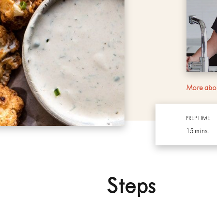
More abou
PREPTIME
15 mins.
Steps