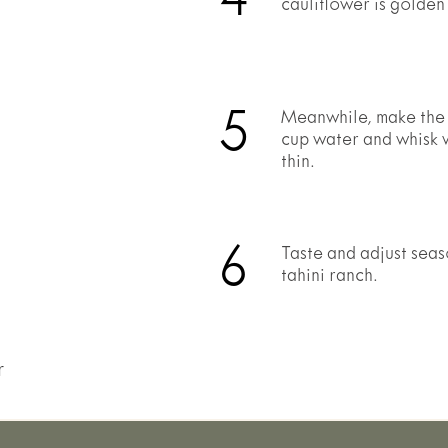
4
cauliflower is golden and the cheese begins to crisp.​​​​‌ ‍ ​‍​‍‌‍ ‌ ​‍‌‍‍‌‌‍‌ ‌‍‍‌‌‍ ‍​‍​‍​ ‍‍​‍​‍‌ ​ ‌‍​‌‌‍ ‍‌‍‍‌‌ ‌​‌ ‍‌​‍ ‍‌‍‍‌‌‍ ​‍​‍​‍ ​​‍​‍‌‍‍​‌ ​‍‌‍‌‌‌‍‌‍​‍​‍​ ‍‍​‍​‍‌‍‍​‌ ‌​‌ ‌​‌ ​​‌ ​ ​ ‍‍​‍ ​‍ ‌‍ ‌‌‍ ​‌‍‌​​‍ ‌‌ ‌ ‌‍‌‌‌‍​‍‌ ​ ‌‍‍‌‌ ‌​‌‍‌‌​‍ ‌‌‍​ ‌‍ ‌‌ ​ ​‍ ‍‌ ‌‍‌‍‌‌‌ ​‍‌‍​ ‌‍‌‌‌‍ ​​‍ ‍‌‍​‌‌ ​​‌ ​​​‍ ‌‍‍‌‌‍ ‍‌ ‌​‌‍‌‌‌‍ ‍‌ ‌​​‍ ‌‍‌‌‌‍‌​‌‍‍‌‌ ‌​​‍ ‌‍ ‌‌‍ ‌‍‌​‌‍‌‌​ ‌‌ ​​‌ ​‍‌‍‌‌‌ ​ ‌‍‌‌‌‍ ‍‌ ‌​‌‍​‌‌ ‌​‌‍‍‌‌‍ ‌‍ ‍​ ‍ ‌‍‍‌‌‍‌​​ ‌​ ​‍‌‍‌​​ ‌‌​ ​ ‌‍‌‍​ ‌‌‌‍‌‍‌‍‌‍​‍ ‌​ ‌‌‌‍​ ​ ​​‌‍​‌​‍ ‌​ ‌​​ ‌ ‌‍​‍​ ‍‌​‍ ‌​ ‍​​ ‌ ‌‍‌‌​ ​​​‍ ‌‌‍‌‌​ ​ ​ ‌‍​ ​ ‌‍‌‍‌‍​ ​ ‌‍‌‍‌‌​ ​ ​ ​​​ ‌‌​ ​‍​ ‍ ‌ ‌​‌ ‍‌‌ ​​‌‍‌‌​ ‌‌ ​‍‌‍‌‌‌‍​ ‌‍‍‌‌ ​​‌‍‌‌​ ‍ ‌ ​​‌‍​‌‌ ‌​‌‍‍​​ ‌‌ ​​‌‍​‌‌‍‌ ‌‍‌‌‌‌​ ‌‍‌‌‌‍​ ‌ ‌​‌‍‍‌‌‍ ‌‍ ‍‌ ​ ​‍‌‌​ ‌‌‌​​‍‌‌ ‌‍‍ ‌‍‌‌‌ ‍‌​‍‌‌​ ​ ‌
5
Meanwhile, make the 
cup water and whisk w
thin.​​​​‌ ‍ ​‍​‍‌‍ ‌ ​‍‌‍‍‌‌‍‌ ‌‍‍‌‌‍ ‍​‍​‍​ ‍‍​‍​‍‌ ​ ‌‍​‌‌‍ ‍‌‍‍‌‌ ‌​‌ ‍‌​‍ ‍‌‍‍‌‌‍ ​‍​‍​‍ ​​‍​‍‌‍‍​‌ ​‍‌‍‌‌‌‍‌‍​‍​‍​ ‍‍​‍​‍‌‍‍​‌ ‌​‌ ‌​‌ ​​‌ ​ ​ ‍‍​‍ ​‍ ‌‍ ‌‌‍ ​‌‍‌​​‍ ‌‌ ‌ ‌‍‌‌‌‍​‍‌ ​ ‌‍‍‌‌ ‌​‌‍‌‌​‍ ‌‌‍​ ‌‍ ‌‌ ​ ​‍ ‍‌ ‌‍‌‍‌‌‌ ​‍‌‍​ ‌‍‌‌‌‍ ​​‍ ‍‌‍​‌‌ ​​‌ ​​​‍ ‌‍‍‌‌‍ ‍‌ ‌​‌‍‌‌‌‍ ‍‌ ‌​​‍ ‌‍‌‌‌‍‌​‌‍‍‌‌ ‌​​‍ ‌‍ ‌‌‍ ‌‍‌​‌‍‌‌​ ‌‌ ​​‌ ​‍‌‍‌‌‌ ​ ‌‍‌‌‌‍ ‍‌ ‌​‌‍​‌‌ ‌​‌‍‍‌‌‍ ‌‍ ‍​ ‍ ‌‍‍‌‌‍‌​​ ‌​ ​‍‌‍‌​​ ‌‌​ ​ ‌‍‌‍​ ‌‌‌‍‌‍‌‍‌‍​‍ ‌​ ‌‌‌‍​ ​ ​​‌‍​‌​‍ ‌​ ‌​​ ‌ ‌‍​‍​ ‍‌​‍ ‌​ ‍​​ ‌ ‌‍‌‌​ ​​​‍ ‌‌‍‌‌​ ​ ​ ‌‍​ ​ ‌‍‌‍‌‍​ ​ ‌‍‌‍‌‌​ ​ ​ ​​​ ‌‌​ ​‍​ ‍ ‌ ‌​‌ ‍‌‌ ​​‌‍‌‌​ ‌‌ ​‍‌‍‌‌‌‍​ ‌‍‍‌‌ ​​‌‍‌‌​ ‍ ‌ ​​‌‍​‌‌ ‌​‌‍‍​​ ‌‌ ​​‌‍​‌‌‍‌ ‌‍‌‌‌‌​ ‌‍‌‌‌‍​ ‌ ‌​‌‍‍‌‌‍ ‌‍ ‍‌ ​ ​‍‌‌​ ‌‌‌​​‍‌‌ ‌‍‍ ‌‍‌‌‌ ‍‌​‍‌‌​ ​ ‌​‌​​‍‌‌​ ​ ‌​‌​​‍‌‌​ ​‍​ ​‍​ ​ ​ ​ ‌‍‌​‌‍‌​​ ​ ‌‍​‍‌‍‌​​ ​‍​ ‍‌‌‍‌‍‌‍‌‍​ ‌‌​‍‌‌​ ​‍​ ​‍​‍‌‌​ ‌‌‌​‌​​‍ ‍‌‍‍‌‌‍ ‍‌ ​ ‌ ‌​‌ ​‍‌ ‌‌‌‍​ ‌ ‌​‌‍‍‌‌‍ ‌‍ ‍‌ ​ ​‍ ‍‌‍‍‌‌‍ ‍‌ ​ ‌ ‌​‌ ​‍‌ ‌‌‌‍​ ‌ ‌​‌‍‍‌‌‍ ‌‍ ‍‌ ​ ​‍‌‌​ ‌‌‌​​‍​ ‌​​‍‌‌​ ‌‌‌​‌​​ ‌‍​‍‌‍​‌‌ ​ ‌‍‌‌‌‌‌‌‌ ​‍‌‍ ​​ ‌‌‍‍​‌ ‌​‌ ‌​‌ ​​‌ ​ ​‍‌‌​ ​ ‌​​‌​‍‌‌​ ​‍‌​‌‍​‍‌‌​ ​‍‌​‌‍‌‍ ‌‌‍ ​‌‍‌​​‍ ‌‌ ‌ ‌‍‌‌‌‍​‍‌ ​ ‌‍‍‌‌ ‌​‌‍‌‌​‍ ‌‌‍​ ‌‍ ‌‌ ​ ​‍ ‍‌ ‌‍‌‍‌‌‌ ​‍‌‍​ ‌‍‌‌‌‍ ​​‍ ‍‌‍​‌‌ ​​‌ ​​​‍‌‍‌‍‍‌‌‍‌​​ ‌​ ​‍‌‍‌​​ ‌‌​ ​ ‌‍‌‍​ ‌‌‌‍‌‍‌‍‌‍​‍ ‌​ ‌‌‌‍​ ​ ​​‌‍​‌​‍ ‌​ ‌​​ ‌ ‌‍​‍​ ‍‌​‍ ‌​ ‍​​ ‌ ‌‍‌‌​ ​​​‍ ‌‌‍‌‌​ ​ ​ ‌‍​ ​ ‌‍‌‍‌‍​ ​ ‌‍‌‍‌‌​ ​ ​ ​​​ ‌‌​ ​‍​‍‌‍‌ ‌​‌ ‍‌‌ ​​‌‍‌‌​ ‌‌ ​‍‌‍‌‌‌‍​ ‌‍‍‌‌ ​​‌‍‌‌​‍‌‍‌ ​​‌‍​‌‌ ‌​‌‍‍​​ ‌‌ ​​‌‍​‌‌‍‌ ‌‍‌‌‌‌​ ‌‍‌‌‌‍​ ‌ ‌​‌‍‍‌‌‍ ‌‍ ‍‌ ​ ​‍‌‌​ ‌‌‌​​‍‌‌ ‌‍‍ ‌‍‌‌‌ ‍‌​‍‌‌​ ​ ‌​‌​​‍‌‌​ ​ ‌​‌​​‍‌‌​ ​‍​ ​‍​ ​ ​ ​ ‌‍‌​‌‍‌​​ ​ ‌‍​‍‌‍‌​​ ​‍​ ‍‌‌‍‌‍‌‍‌‍​ ‌‌​‍‌‌​ ​‍​ ​‍​‍‌‌​ ‌‌‌​‌​​‍ ‍‌‍‍‌‌‍ ‍‌ ​ ‌ ‌​‌ ​‍‌ ‌‌‌‍​ ‌ ‌​‌‍‍‌‌‍ ‌‍ ‍‌ ​ ​‍ ‍‌‍‍‌‌‍ ‍‌ ​ ‌ ‌​‌ ​‍‌ ‌‌‌‍​ ‌ ‌​‌‍‍‌‌‍ ‌‍ ‍‌ ​ ​‍‌‌​ ‌‌‌​​‍​ ‌​​‍‌‌​ ‌‌‌​‌​​‍‌‍‌ ​​‌‍‌‌‌ ​‍‌ ​ ‌ ​​‌‍‌‌‌‍​ ‌ ‌​‌‍‍‌‌ ‌‍‌‍‌‌​ ‌‌ ​​‌ ‌‌‌‍​‍‌‍ ​‌‍‍‌‌ ​ ‌‍‍​‌‍‌‌‌‍‌​​‍​‍‌ ‌
6
Taste and adjust seas
tahini ranch.​​​​‌ ‍ ​‍​‍‌‍ ‌ ​‍‌‍‍‌‌‍‌ ‌‍‍‌‌‍ ‍​‍​‍​ ‍‍​‍​‍‌ ​ ‌‍​‌‌‍ ‍‌‍‍‌‌ ‌​‌ ‍‌​‍ ‍‌‍‍‌‌‍ ​‍​‍​‍ ​​‍​‍‌‍‍​‌ ​‍‌‍‌‌‌‍‌‍​‍​‍​ ‍‍​‍​‍‌‍‍​‌ ‌​‌ ‌​‌ ​​‌ ​ ​ ‍‍​‍ ​‍ ‌‍ ‌‌‍ ​‌‍‌​​‍ ‌‌ ‌ ‌‍‌‌‌‍​‍‌ ​ ‌‍‍‌‌ ‌​‌‍‌‌​‍ ‌‌‍​ ‌‍ ‌‌ ​ ​‍ ‍‌ ‌‍‌‍‌‌‌ ​‍‌‍​ ‌‍‌‌‌‍ ​​‍ ‍‌‍​‌‌ ​​‌ ​​​‍ ‌‍‍‌‌‍ ‍‌ ‌​‌‍‌‌‌‍ ‍‌ ‌​​‍ ‌‍‌‌‌‍‌​‌‍‍‌‌ ‌​​‍ ‌‍ ‌‌‍ ‌‍‌​‌‍‌‌​ ‌‌ ​​‌ ​‍‌‍‌‌‌ ​ ‌‍‌‌‌‍ ‍‌ ‌​‌‍​‌‌ ‌​‌‍‍‌‌‍ ‌‍ ‍​ ‍ ‌‍‍‌‌‍‌​​ ‌​ ​‍‌‍‌​​ ‌‌​ ​ ‌‍‌‍​ ‌‌‌‍‌‍‌‍‌‍​‍ ‌​ ‌‌‌‍​ ​ ​​‌‍​‌​‍ ‌​ ‌​​ ‌ ‌‍​‍​ ‍‌​‍ ‌​ ‍​​ ‌ ‌‍‌‌​ ​​​‍ ‌‌‍‌‌​ ​ ​ ‌‍​ ​ ‌‍‌‍‌‍​ ​ ‌‍‌‍‌‌​ ​ ​ ​​​ ‌‌​ ​‍​ ‍ ‌ ‌​‌ ‍‌‌ ​​‌‍‌‌​ ‌‌ ​‍‌‍‌‌‌‍​ ‌‍‍‌‌ ​​‌‍‌‌​ ‍ ‌ ​​‌‍​‌‌ ‌​‌‍‍​​ ‌‌ ​​‌‍​‌‌‍‌ ‌‍‌‌‌‌​ ‌‍‌‌‌‍​ ‌ ‌​‌‍‍‌‌‍ ‌‍ ‍‌ ​ ​‍‌‌​ ‌‌‌​​‍‌‌ ‌‍‍ ‌‍‌‌‌ ‍‌​‍‌‌​ ​ ‌​‌​​‍‌‌​ ​ ‌​‌​​‍‌‌​ ​‍​ ​‍​ ​ ​ ​ ‌‍‌​‌‍‌​​ ​ ‌‍​‍‌‍‌​​ ​‍​ ‍‌‌‍‌‍‌‍‌‍​ ‌‌​‍‌‌​ ​‍​ ​‍​‍‌‌​ ‌‌‌​‌​​‍ ‍‌‍‍‌‌‍ ‍‌ ​ ‌ ‌​‌ ​‍‌ ‌‌‌‍​ ‌ ‌​‌‍‍‌‌‍ ‌‍ ‍‌ ​ ​‍ ‍‌‍‍‌‌‍ ‍‌ ​ ‌ ‌​‌ ​‍‌ ‌‌‌‍​ ‌ ‌​‌‍‍‌‌‍ ‌‍ ‍‌ ​ ​‍‌‌​ ‌‌‌​​‍​ ‌‌​‍‌‌​ ‌‌‌​‌​​ ‌‍​‍‌‍​‌‌ ​ ‌‍‌‌‌‌‌‌‌ ​‍‌‍ ​​ ‌‌‍‍​‌ ‌​‌ ‌​‌ ​​‌ ​ ​‍‌‌​ ​ ‌​​‌​‍‌‌​ ​‍‌​‌‍​‍‌‌​ ​‍‌​‌‍‌‍ ‌‌‍ ​‌‍‌​​‍ ‌‌ ‌ ‌‍‌‌‌‍​‍‌ ​ ‌‍‍‌‌ ‌​‌‍‌‌​‍ ‌‌‍​ ‌‍ ‌‌ ​ ​‍ ‍‌ ‌‍‌‍‌‌‌ ​‍‌‍​ ‌‍‌‌‌‍ ​​‍ ‍‌‍​‌‌ ​​‌ ​​​‍‌‍‌‍‍‌‌‍‌​​ ‌​ ​‍‌‍‌​​ ‌‌​ ​ ‌‍‌‍​ ‌‌‌‍‌‍‌‍‌‍​‍ ‌​ ‌‌‌‍​ ​ ​​‌‍​‌​‍ ‌​ ‌​​ ‌ ‌‍​‍​ ‍‌​‍ ‌​ ‍​​ ‌ ‌‍‌‌​ ​​​‍ ‌‌‍‌‌​ ​ ​ ‌‍​ ​ ‌‍‌‍‌‍​ ​ ‌‍‌‍‌‌​ ​ ​ ​​​ ‌‌​ ​‍​‍‌‍‌ ‌​‌ ‍‌‌ ​​‌‍‌‌​ ‌‌ ​‍‌‍‌‌‌‍​ ‌‍‍‌‌ ​​‌‍‌‌​‍‌‍‌ ​​‌‍​‌‌ ‌​‌‍‍​​ ‌‌ ​​‌‍​‌‌‍‌ ‌‍‌‌‌‌​ ‌‍‌‌‌‍​ ‌ ‌​‌‍‍‌‌‍ ‌‍ ‍‌ ​ ​‍‌‌​ ‌‌‌​​‍‌‌ ‌‍‍ ‌‍‌‌‌ ‍‌​‍‌‌​ ​ ‌​‌​​‍‌‌​ ​ ‌​‌​​‍‌‌​ ​‍​ ​‍​ ​ ​ ​ ‌‍‌​‌‍‌​​ ​ ‌‍​‍‌‍‌​​ ​‍​ ‍‌‌‍‌‍‌‍‌‍​ ‌‌​‍‌‌​ ​‍​ ​‍​‍‌‌​ ‌‌‌​‌​​‍ ‍‌‍‍‌‌‍ ‍‌ ​ ‌ ‌​‌ ​‍‌ ‌‌‌‍​ ‌ ‌​‌‍‍‌‌‍ ‌‍ ‍‌ ​ ​‍ ‍‌‍‍‌‌‍ ‍‌ ​ ‌ ‌​‌ ​‍‌ ‌‌‌‍​ ‌ ‌​‌‍‍‌‌‍ ‌‍ ‍‌ ​ ​‍‌‌​ ‌‌‌​​‍​ ‌‌​‍‌‌​ ‌‌‌​‌​​‍‌‍‌ ​​‌‍‌‌‌ ​‍‌ ​ ‌ ​​‌‍‌‌‌‍​ ‌ ‌​‌‍‍‌‌ ‌‍‌‍‌‌​ ‌‌ ​​‌ ‌‌‌‍​‍‌‍ ​‌‍‍‌‌ ​ ‌‍‍​‌‍‌‌‌‍‌​​‍​‍‌ ‌
r