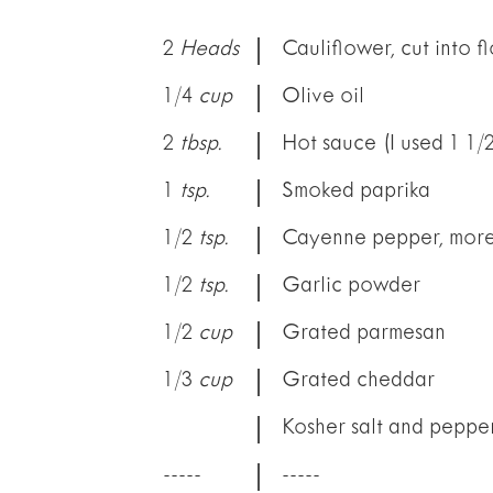
|
2
Heads
Cauliflower, cut into fl
|
1/4
cup
Olive oil
|
2
tbsp.
Hot sauce (I used 1 1/
|
1
tsp.
Smoked paprika
|
1/2
tsp.
Cayenne pepper, more 
|
1/2
tsp.
Garlic powder
|
1/2
cup
Grated parmesan
|
1/3
cup
Grated cheddar
|
Kosher salt and peppe
|
-----
-----