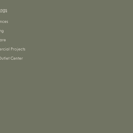
ings
nces
ng
are
cial Projects
utlet Center