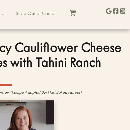
 Us
Shop Outlet Center
cy Cauliflower Cheese
es with Tahini Ranch
irley *Recipe Adapted By: Half Baked Harvest