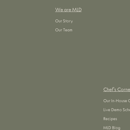
We are MLD
Our Story
Our Team
Chef's Corne
Our In-House 
Live Demo Sch
Recipes
MLD Blog