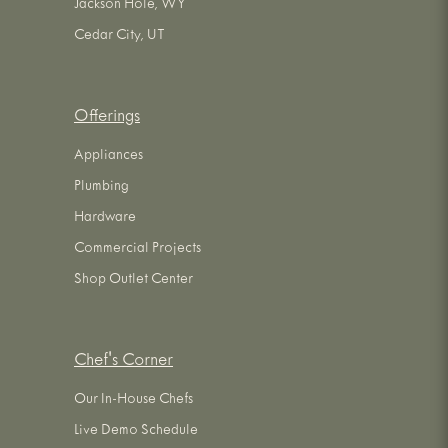
Jackson Hole, WY
Cedar City, UT
Offerings
Appliances
Plumbing
Hardware
Commercial Projects
Shop Outlet Center
Chef's Corner
Our In-House Chefs
Live Demo Schedule