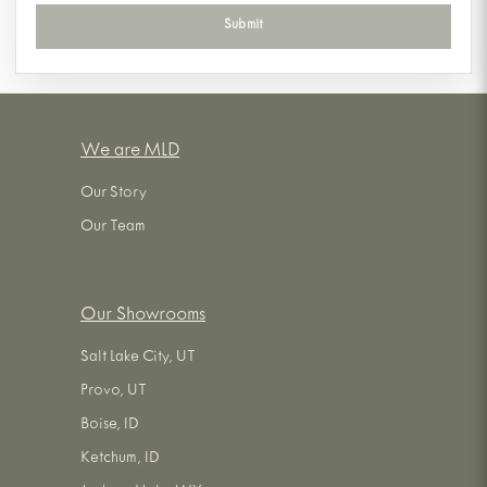
Submit
Thank You!
Someone will be in contact with you within 24 to
We are MLD
48 hours.
Our Story
Our Team
Our Showrooms
Salt Lake City, UT
Provo, UT
Boise, ID
Ketchum, ID