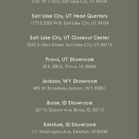
5167 W 1730 S, Salt Lake City, UT 84104​​​​‌ ‍ ​‍​‍‌‍ ‌ ​‍‌‍‍‌‌‍‌ ‌‍‍‌‌‍ ‍​‍​‍​ ‍‍​‍​‍‌ ​ ‌‍​‌‌‍ ‍‌‍‍‌‌ ‌​‌ ‍‌​‍ ‍‌‍‍‌‌‍ ​‍​‍​‍ ​​‍​‍‌‍‍​‌ ​‍‌‍‌‌‌‍‌‍​‍​‍​ ‍‍​‍​‍‌‍‍​‌ ‌​‌ ‌​‌ ​​‌ ​ ​ ‍‍​‍ ​‍ ‌‍ ‌‌‍ ​‌‍‌​​‍ ‌‌ ‌ ‌‍‌‌‌‍​‍‌ ​ ‌‍‍‌‌ ‌​‌‍‌‌​‍ ‌‌‍​ ‌‍ ‌‌ ​ ​‍ ‍‌ ‌‍‌‍‌‌‌ ​‍‌‍​ ‌‍‌‌‌‍ ​​‍ ‍‌‍​‌‌ ​​‌ ​​​‍ ‌‍‍‌‌‍ ‍‌ ‌​‌‍‌‌‌‍ ‍‌ ‌​​‍ ‌‍‌‌‌‍‌​‌‍‍‌‌ ‌​​‍ ‌‍ ‌‌‍ ‌‍‌​‌‍‌‌​ ‌‌ ​​‌ ​‍‌‍‌‌‌ ​ ‌‍‌‌‌‍ ‍‌ ‌​‌‍​‌‌ ‌​‌‍‍‌‌‍ ‌‍ ‍​ ‍ ‌‍‍‌‌‍‌​​ ‌‌‍​ ‌‍ ‌‍ ‍‌ ‌​‌‍​‌‌‍​ ‌ ‌​‌‌​​‌‍​‌‌‍‌ ‌‍‌‌​ ‍ ‌ ‌​‌ ‍‌‌ ​​‌‍‌‌​ ‌‌‍​ ‌‍ ‌‍ ‍‌ ‌​‌‍​‌‌‍​ ‌ ‌​​ ‍ ‌ ​​‌‍​‌‌ ‌​‌‍‍​​ ‌‌‍​‌‌‍‌​‌‍‌​‌ ​‍‌‍‌‌‌ ​ ‌ ​ ‌‍‌‌‌ ​ ​‍‌‌​ ‌‌‌​​‍‌‌ ‌‍‍ ‌‍‌‌‌ ‍‌​‍‌‌​ ​ ‌​‌​​‍‌‌​ ​ ‌​‌​​‍‌‌​ ​‍​ ​‍​ ‍​‌‍‌‍​ ‌ ​ ‌​​ ‌​​ ​‍​ ​​​ ‌‍‌‍‌‍​ ‍​​ ‌​​ ‌‌​‍‌‌​ ​‍​ ​‍​‍‌‌​ ‌‌‌​‌​​‍ ‍‌‍ ​‌‍‍‌‌‍ ‍‌‍‌‌‌ ​ ​‍‌‌​ ‌‌‌​​‍​ ​​​‍‌‌​ ‌‌‌​‌​​ ‌‍​‍‌‍​‌‌ ​ ‌‍‌‌‌‌‌‌‌ ​‍‌‍ ​​ ‌‌‍‍​‌ ‌​‌ ‌​‌ ​​‌ ​ ​‍‌‌​ ​ ‌​​‌​‍‌‌​ ​‍‌​‌‍​‍‌‌​ ​‍‌​‌‍‌‍ ‌‌‍ ​‌‍‌​​‍ ‌‌ ‌ ‌‍‌‌‌‍​‍‌ ​ ‌‍‍‌‌ ‌​‌‍‌‌​‍ ‌‌‍​ ‌‍ ‌‌ ​ ​‍ ‍‌ ‌‍‌‍‌‌‌ ​‍‌‍​ ‌‍‌‌‌‍ ​​‍ ‍‌‍​‌‌ ​​‌ ​​​‍‌‍‌‍‍‌‌‍‌​​ ‌‌‍​ ‌‍ ‌‍ ‍‌ ‌​‌‍​‌‌‍​ ‌ ‌​‌‌​​‌‍​‌‌‍‌ ‌‍‌‌​‍‌‍‌ ‌​‌ ‍‌‌ ​​‌‍‌‌​ ‌‌‍​ ‌‍ ‌‍ ‍‌ ‌​‌‍​‌‌‍​ ‌ ‌​​‍‌‍‌ ​​‌‍​‌‌ ‌​‌‍‍​​ ‌‌‍​‌‌‍‌​‌‍‌​‌ ​‍‌‍‌‌‌ ​ ‌ ​ ‌‍‌‌‌ ​ ​‍‌‌​ ‌‌‌​​‍‌‌ ‌‍‍ ‌‍‌‌‌ ‍‌​‍‌‌​ ​ ‌​‌​​‍‌‌​ ​ ‌​‌​​‍‌‌​ ​‍​ ​‍​ ‍​‌‍‌‍​ ‌ ​ ‌​​ ‌​​ ​‍​ ​​​ ‌‍‌‍‌‍​ ‍​​ ‌​​ ‌‌​‍‌‌​ ​‍​ ​‍​‍‌‌​ ‌‌‌​‌​​‍ ‍‌‍ ​‌‍‍‌‌‍ ‍‌‍‌‌‌ ​ ​‍‌‌​ ‌‌‌​​‍​ ​​​‍‌‌​ ‌‌‌​‌​​‍‌‍‌ ​​‌‍‌‌‌ ​‍‌ ​ ‌ ​​‌‍‌‌‌‍​ ‌ ‌​‌‍‍‌‌ ‌‍‌‍‌‌​ ‌‌ ​​‌ ‌‌‌‍​‍‌‍ ​‌‍‍‌‌ ​ ‌‍‍​‌‍‌‌‌‍‌​​‍​‍‌ ‌
Salt Lake City, UT Head Quarters
1775 S 5200 W B, Salt Lake City, UT 84104​​​​‌ ‍ ​‍​‍‌‍ ‌ ​‍‌‍‍‌‌‍‌ ‌‍‍‌‌‍ ‍​‍​‍​ ‍‍​‍​‍‌ ​ ‌‍​‌‌‍ ‍‌‍‍‌‌ ‌​‌ ‍‌​‍ ‍‌‍‍‌‌‍ ​‍​‍​‍ ​​‍​‍‌‍‍​‌ ​‍‌‍‌‌‌‍‌‍​‍​‍​ ‍‍​‍​‍‌‍‍​‌ ‌​‌ ‌​‌ ​​‌ ​ ​ ‍‍​‍ ​‍ ‌‍ ‌‌‍ ​‌‍‌​​‍ ‌‌ ‌ ‌‍‌‌‌‍​‍‌ ​ ‌‍‍‌‌ ‌​‌‍‌‌​‍ ‌‌‍​ ‌‍ ‌‌ ​ ​‍ ‍‌ ‌‍‌‍‌‌‌ ​‍‌‍​ ‌‍‌‌‌‍ ​​‍ ‍‌‍​‌‌ ​​‌ ​​​‍ ‌‍‍‌‌‍ ‍‌ ‌​‌‍‌‌‌‍ ‍‌ ‌​​‍ ‌‍‌‌‌‍‌​‌‍‍‌‌ ‌​​‍ ‌‍ ‌‌‍ ‌‍‌​‌‍‌‌​ ‌‌ ​​‌ ​‍‌‍‌‌‌ ​ ‌‍‌‌‌‍ ‍‌ ‌​‌‍​‌‌ ‌​‌‍‍‌‌‍ ‌‍ ‍​ ‍ ‌‍‍‌‌‍‌​​ ‌‌‍​ ‌‍ ‌‍ ‍‌ ‌​‌‍​‌‌‍​ ‌ ‌​‌‌​​‌‍​‌‌‍‌ ‌‍‌‌​ ‍ ‌ ‌​‌ ‍‌‌ ​​‌‍‌‌​ ‌‌‍​ ‌‍ ‌‍ ‍‌ ‌​‌‍​‌‌‍​ ‌ ‌​​ ‍ ‌ ​​‌‍​‌‌ ‌​‌‍‍​​ ‌‌‍​‌‌‍‌​‌‍‌​‌ ​‍‌‍‌‌‌ ​ ‌ ​ ‌‍‌‌‌ ​ ​‍‌‌​ ‌‌‌​​‍‌‌ ‌‍‍ ‌‍‌‌‌ ‍‌​‍‌‌​ ​ ‌​‌​​‍‌‌​ ​ ‌​‌​​‍‌‌​ ​‍​ ​‍​ ​ ​ ‍​‌‍​‍​ ‌ ​ ​ ​ ​​​ ‍​​ ‌‍‌‍​‌‌‍​‌​ ‌‍​ ‌​​‍‌‌​ ​‍​ ​‍​‍‌‌​ ‌‌‌​‌​​‍ ‍‌‍ ​‌‍‍‌‌‍ ‍‌‍‌‌‌ ​ ​‍‌‌​ ‌‌‌​​‍​ ​​​‍‌‌​ ‌‌‌​‌​​ ‌‍​‍‌‍​‌‌ ​ ‌‍‌‌‌‌‌‌‌ ​‍‌‍ ​​ ‌‌‍‍​‌ ‌​‌ ‌​‌ ​​‌ ​ ​‍‌‌​ ​ ‌​​‌​‍‌‌​ ​‍‌​‌‍​‍‌‌​ ​‍‌​‌‍‌‍ ‌‌‍ ​‌‍‌​​‍ ‌‌ ‌ ‌‍‌‌‌‍​‍‌ ​ ‌‍‍‌‌ ‌​‌‍‌‌​‍ ‌‌‍​ ‌‍ ‌‌ ​ ​‍ ‍‌ ‌‍‌‍‌‌‌ ​‍‌‍​ ‌‍‌‌‌‍ ​​‍ ‍‌‍​‌‌ ​​‌ ​​​‍‌‍‌‍‍‌‌‍‌​​ ‌‌‍​ ‌‍ ‌‍ ‍‌ ‌​‌‍​‌‌‍​ ‌ ‌​‌‌​​‌‍​‌‌‍‌ ‌‍‌‌​‍‌‍‌ ‌​‌ ‍‌‌ ​​‌‍‌‌​ ‌‌‍​ ‌‍ ‌‍ ‍‌ ‌​‌‍​‌‌‍​ ‌ ‌​​‍‌‍‌ ​​‌‍​‌‌ ‌​‌‍‍​​ ‌‌‍​‌‌‍‌​‌‍‌​‌ ​‍‌‍‌‌‌ ​ ‌ ​ ‌‍‌‌‌ ​ ​‍‌‌​ ‌‌‌​​‍‌‌ ‌‍‍ ‌‍‌‌‌ ‍‌​‍‌‌​ ​ ‌​‌​​‍‌‌​ ​ ‌​‌​​‍‌‌​ ​‍​ ​‍​ ​ ​ ‍​‌‍​‍​ ‌ ​ ​ ​ ​​​ ‍​​ ‌‍‌‍​‌‌‍​‌​ ‌‍​ ‌​​‍‌‌​ ​‍​ ​‍​‍‌‌​ ‌‌‌​‌​​‍ ‍‌‍ ​‌‍‍‌‌‍ ‍‌‍‌‌‌ ​ ​‍‌‌​ ‌‌‌​​‍​ ​​​‍‌‌​ ‌‌‌​‌​​‍‌‍‌ ​​‌‍‌‌‌ ​‍‌ ​ ‌ ​​‌‍‌‌‌‍​ ‌ ‌​‌‍‍‌‌ ‌‍‌‍‌‌​ ‌‌ ​​‌ ‌‌‌‍​‍‌‍ ​‌‍‍‌‌ ​ ‌‍‍​‌‍‌‌‌‍‌​​‍​‍‌ ‌
Salt Lake City, UT Closeout Center
2345 S. Main Street, Salt Lake City, UT, 84115​​​​‌ ‍ ​‍​‍‌‍ ‌ ​‍‌‍‍‌‌‍‌ ‌‍‍‌‌‍ ‍​‍​‍​ ‍‍​‍​‍‌ ​ ‌‍​‌‌‍ ‍‌‍‍‌‌ ‌​‌ ‍‌​‍ ‍‌‍‍‌‌‍ ​‍​‍​‍ ​​‍​‍‌‍‍​‌ ​‍‌‍‌‌‌‍‌‍​‍​‍​ ‍‍​‍​‍‌‍‍​‌ ‌​‌ ‌​‌ ​​‌ ​ ​ ‍‍​‍ ​‍ ‌‍ ‌‌‍ ​‌‍‌​​‍ ‌‌ ‌ ‌‍‌‌‌‍​‍‌ ​ ‌‍‍‌‌ ‌​‌‍‌‌​‍ ‌‌‍​ ‌‍ ‌‌ ​ ​‍ ‍‌ ‌‍‌‍‌‌‌ ​‍‌‍​ ‌‍‌‌‌‍ ​​‍ ‍‌‍​‌‌ ​​‌ ​​​‍ ‌‍‍‌‌‍ ‍‌ ‌​‌‍‌‌‌‍ ‍‌ ‌​​‍ ‌‍‌‌‌‍‌​‌‍‍‌‌ ‌​​‍ ‌‍ ‌‌‍ ‌‍‌​‌‍‌‌​ ‌‌ ​​‌ ​‍‌‍‌‌‌ ​ ‌‍‌‌‌‍ ‍‌ ‌​‌‍​‌‌ ‌​‌‍‍‌‌‍ ‌‍ ‍​ ‍ ‌‍‍‌‌‍‌​​ ‌‌‍​ ‌‍ ‌‍ ‍‌ ‌​‌‍​‌‌‍​ ‌ ‌​‌‌​​‌‍​‌‌‍‌ ‌‍‌‌​ ‍ ‌ ‌​‌ ‍‌‌ ​​‌‍‌‌​ ‌‌‍​ ‌‍ ‌‍ ‍‌ ‌​‌‍​‌‌‍​ ‌ ‌​​ ‍ ‌ ​​‌‍​‌‌ ‌​‌‍‍​​ ‌‌‍​‌‌‍‌​‌‍‌​‌ ​‍‌‍‌‌‌ ​ ‌ ​ ‌‍‌‌‌ ​ ​‍‌‌​ ‌‌‌​​‍‌‌ ‌‍‍ ‌‍‌‌‌ ‍‌​‍‌‌​ ​ ‌​‌​​‍‌‌​ ​ ‌​‌​​‍‌‌​ ​‍​ ​‍​ ‍‌‌‍‌‌‌‍‌‍‌‍​‌​ ‌​‌‍​‍‌‍​‌​ ​‌​ ​‌​ ‌‍‌‍‌​‌‍‌​​‍‌‌​ ​‍​ ​‍​‍‌‌​ ‌‌‌​‌​​‍ ‍‌‍ ​‌‍‍‌‌‍ ‍‌‍‌‌‌ ​ ​‍‌‌​ ‌‌‌​​‍​ ​​​‍‌‌​ ‌‌‌​‌​​ ‌‍​‍‌‍​‌‌ ​ ‌‍‌‌‌‌‌‌‌ ​‍‌‍ ​​ ‌‌‍‍​‌ ‌​‌ ‌​‌ ​​‌ ​ ​‍‌‌​ ​ ‌​​‌​‍‌‌​ ​‍‌​‌‍​‍‌‌​ ​‍‌​‌‍‌‍ ‌‌‍ ​‌‍‌​​‍ ‌‌ ‌ ‌‍‌‌‌‍​‍‌ ​ ‌‍‍‌‌ ‌​‌‍‌‌​‍ ‌‌‍​ ‌‍ ‌‌ ​ ​‍ ‍‌ ‌‍‌‍‌‌‌ ​‍‌‍​ ‌‍‌‌‌‍ ​​‍ ‍‌‍​‌‌ ​​‌ ​​​‍‌‍‌‍‍‌‌‍‌​​ ‌‌‍​ ‌‍ ‌‍ ‍‌ ‌​‌‍​‌‌‍​ ‌ ‌​‌‌​​‌‍​‌‌‍‌ ‌‍‌‌​‍‌‍‌ ‌​‌ ‍‌‌ ​​‌‍‌‌​ ‌‌‍​ ‌‍ ‌‍ ‍‌ ‌​‌‍​‌‌‍​ ‌ ‌​​‍‌‍‌ ​​‌‍​‌‌ ‌​‌‍‍​​ ‌‌‍​‌‌‍‌​‌‍‌​‌ ​‍‌‍‌‌‌ ​ ‌ ​ ‌‍‌‌‌ ​ ​‍‌‌​ ‌‌‌​​‍‌‌ ‌‍‍ ‌‍‌‌‌ ‍‌​‍‌‌​ ​ ‌​‌​​‍‌‌​ ​ ‌​‌​​‍‌‌​ ​‍​ ​‍​ ‍‌‌‍‌‌‌‍‌‍‌‍​‌​ ‌​‌‍​‍‌‍​‌​ ​‌​ ​‌​ ‌‍‌‍‌​‌‍‌​​‍‌‌​ ​‍​ ​‍​‍‌‌​ ‌‌‌​‌​​‍ ‍‌‍ ​‌‍‍‌‌‍ ‍‌‍‌‌‌ ​ ​‍‌‌​ ‌‌‌​​‍​ ​​​‍‌‌​ ‌‌‌​‌​​‍‌‍‌ ​​‌‍‌‌‌ ​‍‌ ​ ‌ ​​‌‍‌‌‌‍​ ‌ ‌​‌‍‍‌‌ ‌‍‌‍‌‌​ ‌‌ ​​‌ ‌‌‌‍​‍‌‍ ​‌‍‍‌‌ ​ ‌‍‍​‌‍‌‌‌‍‌​​‍​‍‌ ‌
Provo, UT Showroom
50 E. 500 S., Provo, Ut, 84606​​​​‌ ‍ ​‍​‍‌‍ ‌ ​‍‌‍‍‌‌‍‌ ‌‍‍‌‌‍ ‍​‍​‍​ ‍‍​‍​‍‌ ​ ‌‍​‌‌‍ ‍‌‍‍‌‌ ‌​‌ ‍‌​‍ ‍‌‍‍‌‌‍ ​‍​‍​‍ ​​‍​‍‌‍‍​‌ ​‍‌‍‌‌‌‍‌‍​‍​‍​ ‍‍​‍​‍‌‍‍​‌ ‌​‌ ‌​‌ ​​‌ ​ ​ ‍‍​‍ ​‍ ‌‍ ‌‌‍ ​‌‍‌​​‍ ‌‌ ‌ ‌‍‌‌‌‍​‍‌ ​ ‌‍‍‌‌ ‌​‌‍‌‌​‍ ‌‌‍​ ‌‍ ‌‌ ​ ​‍ ‍‌ ‌‍‌‍‌‌‌ ​‍‌‍​ ‌‍‌‌‌‍ ​​‍ ‍‌‍​‌‌ ​​‌ ​​​‍ ‌‍‍‌‌‍ ‍‌ ‌​‌‍‌‌‌‍ ‍‌ ‌​​‍ ‌‍‌‌‌‍‌​‌‍‍‌‌ ‌​​‍ ‌‍ ‌‌‍ ‌‍‌​‌‍‌‌​ ‌‌ ​​‌ ​‍‌‍‌‌‌ ​ ‌‍‌‌‌‍ ‍‌ ‌​‌‍​‌‌ ‌​‌‍‍‌‌‍ ‌‍ ‍​ ‍ ‌‍‍‌‌‍‌​​ ‌‌‍​ ‌‍ ‌‍ ‍‌ ‌​‌‍​‌‌‍​ ‌ ‌​‌‌​​‌‍​‌‌‍‌ ‌‍‌‌​ ‍ ‌ ‌​‌ ‍‌‌ ​​‌‍‌‌​ ‌‌‍​ ‌‍ ‌‍ ‍‌ ‌​‌‍​‌‌‍​ ‌ ‌​​ ‍ ‌ ​​‌‍​‌‌ ‌​‌‍‍​​ ‌‌‍​‌‌‍‌​‌‍‌​‌ ​‍‌‍‌‌‌ ​ ‌ ​ ‌‍‌‌‌ ​ ​‍‌‌​ ‌‌‌​​‍‌‌ ‌‍‍ ‌‍‌‌‌ ‍‌​‍‌‌​ ​ ‌​‌​​‍‌‌​ ​ ‌​‌​​‍‌‌​ ​‍​ ​‍‌‍​ ‌‍‌‍​ ‌​‌‍​‌‌‍​ ​ ​​​ ​‍​ ​ ​ ​‍‌‍​‌‌‍​‌​ ​ ​‍‌‌​ ​‍​ ​‍​‍‌‌​ ‌‌‌​‌​​‍ ‍‌‍ ​‌‍‍‌‌‍ ‍‌‍‌‌‌ ​ ​‍‌‌​ ‌‌‌​​‍​ ​​​‍‌‌​ ‌‌‌​‌​​ ‌‍​‍‌‍​‌‌ ​ ‌‍‌‌‌‌‌‌‌ ​‍‌‍ ​​ ‌‌‍‍​‌ ‌​‌ ‌​‌ ​​‌ ​ ​‍‌‌​ ​ ‌​​‌​‍‌‌​ ​‍‌​‌‍​‍‌‌​ ​‍‌​‌‍‌‍ ‌‌‍ ​‌‍‌​​‍ ‌‌ ‌ ‌‍‌‌‌‍​‍‌ ​ ‌‍‍‌‌ ‌​‌‍‌‌​‍ ‌‌‍​ ‌‍ ‌‌ ​ ​‍ ‍‌ ‌‍‌‍‌‌‌ ​‍‌‍​ ‌‍‌‌‌‍ ​​‍ ‍‌‍​‌‌ ​​‌ ​​​‍‌‍‌‍‍‌‌‍‌​​ ‌‌‍​ ‌‍ ‌‍ ‍‌ ‌​‌‍​‌‌‍​ ‌ ‌​‌‌​​‌‍​‌‌‍‌ ‌‍‌‌​‍‌‍‌ ‌​‌ ‍‌‌ ​​‌‍‌‌​ ‌‌‍​ ‌‍ ‌‍ ‍‌ ‌​‌‍​‌‌‍​ ‌ ‌​​‍‌‍‌ ​​‌‍​‌‌ ‌​‌‍‍​​ ‌‌‍​‌‌‍‌​‌‍‌​‌ ​‍‌‍‌‌‌ ​ ‌ ​ ‌‍‌‌‌ ​ ​‍‌‌​ ‌‌‌​​‍‌‌ ‌‍‍ ‌‍‌‌‌ ‍‌​‍‌‌​ ​ ‌​‌​​‍‌‌​ ​ ‌​‌​​‍‌‌​ ​‍​ ​‍‌‍​ ‌‍‌‍​ ‌​‌‍​‌‌‍​ ​ ​​​ ​‍​ ​ ​ ​‍‌‍​‌‌‍​‌​ ​ ​‍‌‌​ ​‍​ ​‍​‍‌‌​ ‌‌‌​‌​​‍ ‍‌‍ ​‌‍‍‌‌‍ ‍‌‍‌‌‌ ​ ​‍‌‌​ ‌‌‌​​‍​ ​​​‍‌‌​ ‌‌‌​‌​​‍‌‍‌ ​​‌‍‌‌‌ ​‍‌ ​ ‌ ​​‌‍‌‌‌‍​ ‌ ‌​‌‍‍‌‌ ‌‍‌‍‌‌​ ‌‌ ​​‌ ‌‌‌‍​‍‌‍ ​‌‍‍‌‌ ​ ‌‍‍​‌‍‌‌‌‍‌​​‍​‍‌ ‌
Jackson, WY Showroom
485 W. Broadway Jackson, WY, 83001​​​​‌ ‍ ​‍​‍‌‍ ‌ ​‍‌‍‍‌‌‍‌ ‌‍‍‌‌‍ ‍​‍​‍​ ‍‍​‍​‍‌ ​ ‌‍​‌‌‍ ‍‌‍‍‌‌ ‌​‌ ‍‌​‍ ‍‌‍‍‌‌‍ ​‍​‍​‍ ​​‍​‍‌‍‍​‌ ​‍‌‍‌‌‌‍‌‍​‍​‍​ ‍‍​‍​‍‌‍‍​‌ ‌​‌ ‌​‌ ​​‌ ​ ​ ‍‍​‍ ​‍ ‌‍ ‌‌‍ ​‌‍‌​​‍ ‌‌ ‌ ‌‍‌‌‌‍​‍‌ ​ ‌‍‍‌‌ ‌​‌‍‌‌​‍ ‌‌‍​ ‌‍ ‌‌ ​ ​‍ ‍‌ ‌‍‌‍‌‌‌ ​‍‌‍​ ‌‍‌‌‌‍ ​​‍ ‍‌‍​‌‌ ​​‌ ​​​‍ ‌‍‍‌‌‍ ‍‌ ‌​‌‍‌‌‌‍ ‍‌ ‌​​‍ ‌‍‌‌‌‍‌​‌‍‍‌‌ ‌​​‍ ‌‍ ‌‌‍ ‌‍‌​‌‍‌‌​ ‌‌ ​​‌ ​‍‌‍‌‌‌ ​ ‌‍‌‌‌‍ ‍‌ ‌​‌‍​‌‌ ‌​‌‍‍‌‌‍ ‌‍ ‍​ ‍ ‌‍‍‌‌‍‌​​ ‌‌‍​ ‌‍ ‌‍ ‍‌ ‌​‌‍​‌‌‍​ ‌ ‌​‌‌​​‌‍​‌‌‍‌ ‌‍‌‌​ ‍ ‌ ‌​‌ ‍‌‌ ​​‌‍‌‌​ ‌‌‍​ ‌‍ ‌‍ ‍‌ ‌​‌‍​‌‌‍​ ‌ ‌​​ ‍ ‌ ​​‌‍​‌‌ ‌​‌‍‍​​ ‌‌‍​‌‌‍‌​‌‍‌​‌ ​‍‌‍‌‌‌ ​ ‌ ​ ‌‍‌‌‌ ​ ​‍‌‌​ ‌‌‌​​‍‌‌ ‌‍‍ ‌‍‌‌‌ ‍‌​‍‌‌​ ​ ‌​‌​​‍‌‌​ ​ ‌​‌​​‍‌‌​ ​‍​ ​‍​ ‍‌​ ​‌​ ‍​​ ‌​​ ‌‍​ ‌‌​ ‍‌​ ‌‍​ ‍‌​ ​‌‌‍‌‍​ ​‌​‍‌‌​ ​‍​ ​‍​‍‌‌​ ‌‌‌​‌​​‍ ‍‌‍ ​‌‍‍‌‌‍ ‍‌‍‌‌‌ ​ ​‍‌‌​ ‌‌‌​​‍​ ​​​‍‌‌​ ‌‌‌​‌​​ ‌‍​‍‌‍​‌‌ ​ ‌‍‌‌‌‌‌‌‌ ​‍‌‍ ​​ ‌‌‍‍​‌ ‌​‌ ‌​‌ ​​‌ ​ ​‍‌‌​ ​ ‌​​‌​‍‌‌​ ​‍‌​‌‍​‍‌‌​ ​‍‌​‌‍‌‍ ‌‌‍ ​‌‍‌​​‍ ‌‌ ‌ ‌‍‌‌‌‍​‍‌ ​ ‌‍‍‌‌ ‌​‌‍‌‌​‍ ‌‌‍​ ‌‍ ‌‌ ​ ​‍ ‍‌ ‌‍‌‍‌‌‌ ​‍‌‍​ ‌‍‌‌‌‍ ​​‍ ‍‌‍​‌‌ ​​‌ ​​​‍‌‍‌‍‍‌‌‍‌​​ ‌‌‍​ ‌‍ ‌‍ ‍‌ ‌​‌‍​‌‌‍​ ‌ ‌​‌‌​​‌‍​‌‌‍‌ ‌‍‌‌​‍‌‍‌ ‌​‌ ‍‌‌ ​​‌‍‌‌​ ‌‌‍​ ‌‍ ‌‍ ‍‌ ‌​‌‍​‌‌‍​ ‌ ‌​​‍‌‍‌ ​​‌‍​‌‌ ‌​‌‍‍​​ ‌‌‍​‌‌‍‌​‌‍‌​‌ ​‍‌‍‌‌‌ ​ ‌ ​ ‌‍‌‌‌ ​ ​‍‌‌​ ‌‌‌​​‍‌‌ ‌‍‍ ‌‍‌‌‌ ‍‌​‍‌‌​ ​ ‌​‌​​‍‌‌​ ​ ‌​‌​​‍‌‌​ ​‍​ ​‍​ ‍‌​ ​‌​ ‍​​ ‌​​ ‌‍​ ‌‌​ ‍‌​ ‌‍​ ‍‌​ ​‌‌‍‌‍​ ​‌​‍‌‌​ ​‍​ ​‍​‍‌‌​ ‌‌‌​‌​​‍ ‍‌‍ ​‌‍‍‌‌‍ ‍‌‍‌‌‌ ​ ​‍‌‌​ ‌‌‌​​‍​ ​​​‍‌‌​ ‌‌‌​‌​​‍‌‍‌ ​​‌‍‌‌‌ ​‍‌ ​ ‌ ​​‌‍‌‌‌‍​ ‌ ‌​‌‍‍‌‌ ‌‍‌‍‌‌​ ‌‌ ​​‌ ‌‌‌‍​‍‌‍ ​‌‍‍‌‌ ​ ‌‍‍​‌‍‌‌‌‍‌​​‍​‍‌ ‌
Boise, ID Showroom
627 N. Dupont Ave. Boise, ID, 83713​​​​‌ ‍ ​‍​‍‌‍ ‌ ​‍‌‍‍‌‌‍‌ ‌‍‍‌‌‍ ‍​‍​‍​ ‍‍​‍​‍‌ ​ ‌‍​‌‌‍ ‍‌‍‍‌‌ ‌​‌ ‍‌​‍ ‍‌‍‍‌‌‍ ​‍​‍​‍ ​​‍​‍‌‍‍​‌ ​‍‌‍‌‌‌‍‌‍​‍​‍​ ‍‍​‍​‍‌‍‍​‌ ‌​‌ ‌​‌ ​​‌ ​ ​ ‍‍​‍ ​‍ ‌‍ ‌‌‍ ​‌‍‌​​‍ ‌‌ ‌ ‌‍‌‌‌‍​‍‌ ​ ‌‍‍‌‌ ‌​‌‍‌‌​‍ ‌‌‍​ ‌‍ ‌‌ ​ ​‍ ‍‌ ‌‍‌‍‌‌‌ ​‍‌‍​ ‌‍‌‌‌‍ ​​‍ ‍‌‍​‌‌ ​​‌ ​​​‍ ‌‍‍‌‌‍ ‍‌ ‌​‌‍‌‌‌‍ ‍‌ ‌​​‍ ‌‍‌‌‌‍‌​‌‍‍‌‌ ‌​​‍ ‌‍ ‌‌‍ ‌‍‌​‌‍‌‌​ ‌‌ ​​‌ ​‍‌‍‌‌‌ ​ ‌‍‌‌‌‍ ‍‌ ‌​‌‍​‌‌ ‌​‌‍‍‌‌‍ ‌‍ ‍​ ‍ ‌‍‍‌‌‍‌​​ ‌‌‍​ ‌‍ ‌‍ ‍‌ ‌​‌‍​‌‌‍​ ‌ ‌​‌‌​​‌‍​‌‌‍‌ ‌‍‌‌​ ‍ ‌ ‌​‌ ‍‌‌ ​​‌‍‌‌​ ‌‌‍​ ‌‍ ‌‍ ‍‌ ‌​‌‍​‌‌‍​ ‌ ‌​​ ‍ ‌ ​​‌‍​‌‌ ‌​‌‍‍​​ ‌‌‍​‌‌‍‌​‌‍‌​‌ ​‍‌‍‌‌‌ ​ ‌ ​ ‌‍‌‌‌ ​ ​‍‌‌​ ‌‌‌​​‍‌‌ ‌‍‍ ‌‍‌‌‌ ‍‌​‍‌‌​ ​ ‌​‌​​‍‌‌​ ​ ‌​‌​​‍‌‌​ ​‍​ ​‍​ ​ ‌‍​‍‌‍‌‍​ ‌‌​ ​​​ ‌ ​ ​ ​ ‍​​ ‌‌‌‍‌‍‌‍‌‌‌‍​ ​‍‌‌​ ​‍​ ​‍​‍‌‌​ ‌‌‌​‌​​‍ ‍‌‍ ​‌‍‍‌‌‍ ‍‌‍‌‌‌ ​ ​‍‌‌​ ‌‌‌​​‍​ ​​​‍‌‌​ ‌‌‌​‌​​ ‌‍​‍‌‍​‌‌ ​ ‌‍‌‌‌‌‌‌‌ ​‍‌‍ ​​ ‌‌‍‍​‌ ‌​‌ ‌​‌ ​​‌ ​ ​‍‌‌​ ​ ‌​​‌​‍‌‌​ ​‍‌​‌‍​‍‌‌​ ​‍‌​‌‍‌‍ ‌‌‍ ​‌‍‌​​‍ ‌‌ ‌ ‌‍‌‌‌‍​‍‌ ​ ‌‍‍‌‌ ‌​‌‍‌‌​‍ ‌‌‍​ ‌‍ ‌‌ ​ ​‍ ‍‌ ‌‍‌‍‌‌‌ ​‍‌‍​ ‌‍‌‌‌‍ ​​‍ ‍‌‍​‌‌ ​​‌ ​​​‍‌‍‌‍‍‌‌‍‌​​ ‌‌‍​ ‌‍ ‌‍ ‍‌ ‌​‌‍​‌‌‍​ ‌ ‌​‌‌​​‌‍​‌‌‍‌ ‌‍‌‌​‍‌‍‌ ‌​‌ ‍‌‌ ​​‌‍‌‌​ ‌‌‍​ ‌‍ ‌‍ ‍‌ ‌​‌‍​‌‌‍​ ‌ ‌​​‍‌‍‌ ​​‌‍​‌‌ ‌​‌‍‍​​ ‌‌‍​‌‌‍‌​‌‍‌​‌ ​‍‌‍‌‌‌ ​ ‌ ​ ‌‍‌‌‌ ​ ​‍‌‌​ ‌‌‌​​‍‌‌ ‌‍‍ ‌‍‌‌‌ ‍‌​‍‌‌​ ​ ‌​‌​​‍‌‌​ ​ ‌​‌​​‍‌‌​ ​‍​ ​‍​ ​ ‌‍​‍‌‍‌‍​ ‌‌​ ​​​ ‌ ​ ​ ​ ‍​​ ‌‌‌‍‌‍‌‍‌‌‌‍​ ​‍‌‌​ ​‍​ ​‍​‍‌‌​ ‌‌‌​‌​​‍ ‍‌‍ ​‌‍‍‌‌‍ ‍‌‍‌‌‌ ​ ​‍‌‌​ ‌‌‌​​‍​ ​​​‍‌‌​ ‌‌‌​‌​​‍‌‍‌ ​​‌‍‌‌‌ ​‍‌ ​ ‌ ​​‌‍‌‌‌‍​ ‌ ‌​‌‍‍‌‌ ‌‍‌‍‌‌​ ‌‌ ​​‌ ‌‌‌‍​‍‌‍ ​‌‍‍‌‌ ​ ‌‍‍​‌‍‌‌‌‍‌​​‍​‍‌ ‌
Ketchum, ID Showroom
111 Washington Ave, Ketchum, ID 83340​​​​‌ ‍ ​‍​‍‌‍ ‌ ​‍‌‍‍‌‌‍‌ ‌‍‍‌‌‍ ‍​‍​‍​ ‍‍​‍​‍‌ ​ ‌‍​‌‌‍ ‍‌‍‍‌‌ ‌​‌ ‍‌​‍ ‍‌‍‍‌‌‍ ​‍​‍​‍ ​​‍​‍‌‍‍​‌ ​‍‌‍‌‌‌‍‌‍​‍​‍​ ‍‍​‍​‍‌‍‍​‌ ‌​‌ ‌​‌ ​​‌ ​ ​ ‍‍​‍ ​‍ ‌‍ ‌‌‍ ​‌‍‌​​‍ ‌‌ ‌ ‌‍‌‌‌‍​‍‌ ​ ‌‍‍‌‌ ‌​‌‍‌‌​‍ ‌‌‍​ ‌‍ ‌‌ ​ ​‍ ‍‌ ‌‍‌‍‌‌‌ ​‍‌‍​ ‌‍‌‌‌‍ ​​‍ ‍‌‍​‌‌ ​​‌ ​​​‍ ‌‍‍‌‌‍ ‍‌ ‌​‌‍‌‌‌‍ ‍‌ ‌​​‍ ‌‍‌‌‌‍‌​‌‍‍‌‌ ‌​​‍ ‌‍ ‌‌‍ ‌‍‌​‌‍‌‌​ ‌‌ ​​‌ ​‍‌‍‌‌‌ ​ ‌‍‌‌‌‍ ‍‌ ‌​‌‍​‌‌ ‌​‌‍‍‌‌‍ ‌‍ ‍​ ‍ ‌‍‍‌‌‍‌​​ ‌‌‍​ ‌‍ ‌‍ ‍‌ ‌​‌‍​‌‌‍​ ‌ ‌​‌‌​​‌‍​‌‌‍‌ ‌‍‌‌​ ‍ ‌ ‌​‌ ‍‌‌ ​​‌‍‌‌​ ‌‌‍​ ‌‍ ‌‍ ‍‌ ‌​‌‍​‌‌‍​ ‌ ‌​​ ‍ ‌ ​​‌‍​‌‌ ‌​‌‍‍​​ ‌‌‍​‌‌‍‌​‌‍‌​‌ ​‍‌‍‌‌‌ ​ ‌ ​ ‌‍‌‌‌ ​ ​‍‌‌​ ‌‌‌​​‍‌‌ ‌‍‍ ‌‍‌‌‌ ‍‌​‍‌‌​ ​ ‌​‌​​‍‌‌​ ​ ‌​‌​​‍‌‌​ ​‍​ ​‍‌‍‌​​ ‍‌‌‍​‍​ ​​​ ‌‌​ ‌ ‌‍​‌​ ‍‌​ ‍​‌‍‌‍‌‍​ ​ ​‍​‍‌‌​ ​‍​ ​‍​‍‌‌​ ‌‌‌​‌​​‍ ‍‌‍ ​‌‍‍‌‌‍ ‍‌‍‌‌‌ ​ ​‍‌‌​ ‌‌‌​​‍​ ​​​‍‌‌​ ‌‌‌​‌​​ ‌‍​‍‌‍​‌‌ ​ ‌‍‌‌‌‌‌‌‌ ​‍‌‍ ​​ ‌‌‍‍​‌ ‌​‌ ‌​‌ ​​‌ ​ ​‍‌‌​ ​ ‌​​‌​‍‌‌​ ​‍‌​‌‍​‍‌‌​ ​‍‌​‌‍‌‍ ‌‌‍ ​‌‍‌​​‍ ‌‌ ‌ ‌‍‌‌‌‍​‍‌ ​ ‌‍‍‌‌ ‌​‌‍‌‌​‍ ‌‌‍​ ‌‍ ‌‌ ​ ​‍ ‍‌ ‌‍‌‍‌‌‌ ​‍‌‍​ ‌‍‌‌‌‍ ​​‍ ‍‌‍​‌‌ ​​‌ ​​​‍‌‍‌‍‍‌‌‍‌​​ ‌‌‍​ ‌‍ ‌‍ ‍‌ ‌​‌‍​‌‌‍​ ‌ ‌​‌‌​​‌‍​‌‌‍‌ ‌‍‌‌​‍‌‍‌ ‌​‌ ‍‌‌ ​​‌‍‌‌​ ‌‌‍​ ‌‍ ‌‍ ‍‌ ‌​‌‍​‌‌‍​ ‌ ‌​​‍‌‍‌ ​​‌‍​‌‌ ‌​‌‍‍​​ ‌‌‍​‌‌‍‌​‌‍‌​‌ ​‍‌‍‌‌‌ ​ ‌ ​ ‌‍‌‌‌ ​ ​‍‌‌​ ‌‌‌​​‍‌‌ ‌‍‍ ‌‍‌‌‌ ‍‌​‍‌‌​ ​ ‌​‌​​‍‌‌​ ​ ‌​‌​​‍‌‌​ ​‍​ ​‍‌‍‌​​ ‍‌‌‍​‍​ ​​​ ‌‌​ ‌ ‌‍​‌​ ‍‌​ ‍​‌‍‌‍‌‍​ ​ ​‍​‍‌‌​ ​‍​ ​‍​‍‌‌​ ‌‌‌​‌​​‍ ‍‌‍ ​‌‍‍‌‌‍ ‍‌‍‌‌‌ ​ ​‍‌‌​ ‌‌‌​​‍​ ​​​‍‌‌​ ‌‌‌​‌​​‍‌‍‌ ​​‌‍‌‌‌ ​‍‌ ​ ‌ ​​‌‍‌‌‌‍​ ‌ ‌​‌‍‍‌‌ ‌‍‌‍‌‌​ ‌‌ ​​‌ ‌‌‌‍​‍‌‍ ​‌‍‍‌‌ ​ ‌‍‍​‌‍‌‌‌‍‌​​‍​‍‌ ‌